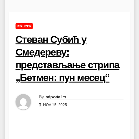
КУЛТУРА
Стеван Субић у
Смедереву:
представљање стрипа
„Бетмен: пун месец“
By
sdportal.rs
NOV 15, 2025