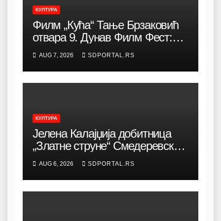
КУЛТУРА
Филм „Кућа“ Тање Брзаковић
отвара 9. Дунав Филм Фест:
Снажна породична драма о
AUG 7, 2026
SDPORTAL.RS
идентитету, коренима и борби
за очување заједнице
КУЛТУРА
Јелена Калајџија добитница
„Златне струне“ Смедеревске
песничке јесени
AUG 6, 2026
SDPORTAL.RS