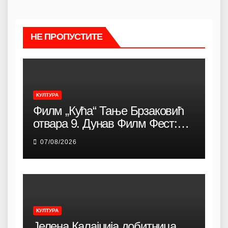
НЕ ПРОПУСТИТЕ
КУЛТУРА
Филм „Кућа“ Тање Брзаковић
отвара 9. Дунав Филм Фест:
Снажна породична драма о
07/08/2026
идентитету, коренима и борби
за очување заједнице
КУЛТУРА
Јелена Калајџија добитница