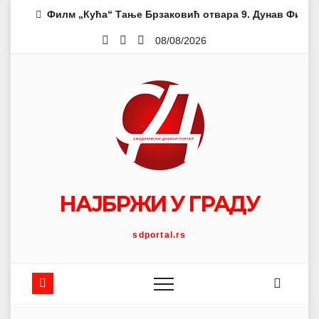
Skip
Филм „Кућа“ Тање Брзаковић отвара 9. Дунав Филм 
to
08/08/2026
content
НАЈБРЖИ У ГРАДУ
sdportal.rs