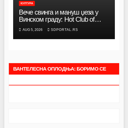
КУЛТУРА
Вече свинга и мануш џеза у
Винском граду: Hot Club of
Belgrade наступа у Смедереву
AUG 5, 2026
SDPORTAL.RS
ВАНТЕЛЕСНА ОПЛОДЊА: БОРИМО СЕ
ЗАЈЕДНО.