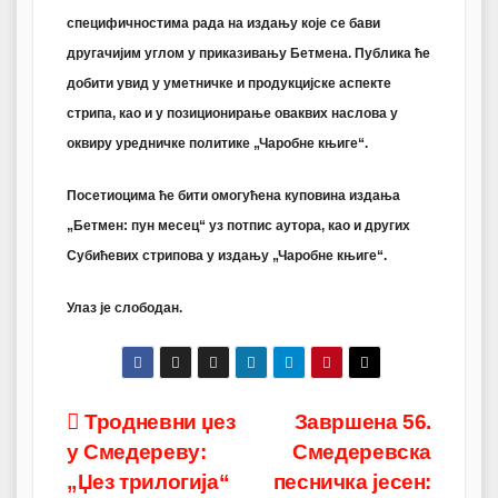
специфичностима рада на издању које се бави
другачијим углом у приказивању Бетмена. Публика ће
добити увид у уметничке и продукцијске аспекте
стрипа, као и у позиционирање оваквих наслова у
оквиру уредничке политике „Чаробне књиге“.
Посетиоцима ће бити омогућена куповина издања
„Бетмен: пун месец“ уз потпис аутора, као и других
Субићевих стрипова у издању „Чаробне књиге“.
Улаз је слободан.
Post
Тродневни џез
Завршена 56.
у Смедереву:
Смедеревска
navigation
„Џез трилогија“
песничка јесен: