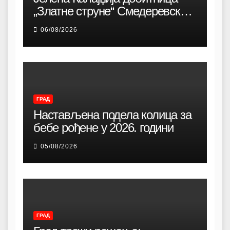
„Златне струне“ Смедеревске
песничке јесени
06/08/2026
ГРАД
Настављена подела колица за
бебе рођене у 2026. години
05/08/2026
ГРАД