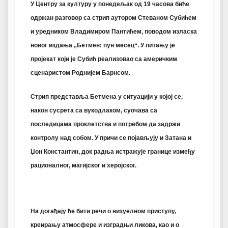
У Центру за културу у понедељак од 19 часова биће
одржан разговор са стрип аутором Стеваном Субићем
и уредником Владимиром Пантићем, поводом изласка
новог издања „Бетмен: пун месец“. У питању је
пројекат који је Субић реализовао са америчким
сценаристом Роднијем Барнсом.
Стрип представља Бетмена у ситуацији у којој се,
након сусрета са вукодлаком, суочава са
последицама проклетства и потребом да задржи
контролу над собом. У причи се појављују и Затана и
Џон Константин, док радња истражује границе између
рационалног, магијског и херојског.
На догађају ће бити речи о визуелном приступу,
креирању атмосфере и изградњи ликова, као и о