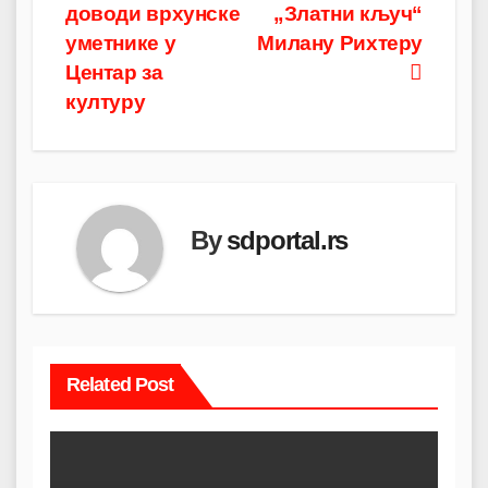
доводи врхунске
„Златни кључ“
уметнике у
Милану Рихтеру
Центар за
културу
By
sdportal.rs
Related Post