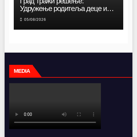
Град тражи решење:
Удружење родитеља деце и
омладине са хендикепом без
05/08/2026
просторија већ 12 година
MEDIA