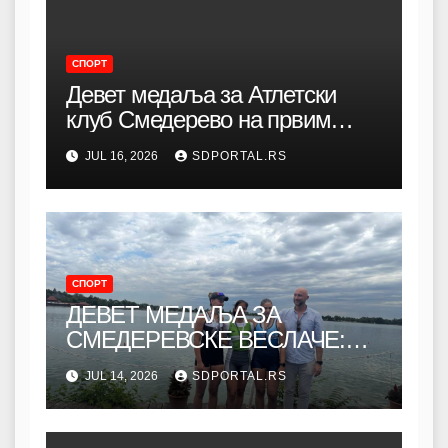
СПОРТ
Девет медаља за Атлетски
клуб Смедерево на првим
Балканским дечјим атлетским
JUL 16, 2026
SDPORTAL.RS
играма
СПОРТ
ДЕВЕТ МЕДАЉА ЗА
СМЕДЕРЕВСКЕ ВЕСЛАЧЕ:
Два државна шампиона и
JUL 14, 2026
SDPORTAL.RS
одличан наступ на Палићу