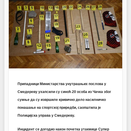
Припадници Министарства унутрашњих послова у
Смедереву ухапсили су синоћ 20 особа из Чачка због
сумње да су извршиле кривично дело насилничко
понашање на спортској приредби, саопштила је
Полицијска управа у Смедереву.
Инцидент се догодио након почетка утакмице Супер