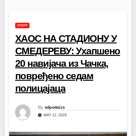
СПОРТ
ХАОС НА СТАДИОНУ У
СМЕДЕРЕВУ: Ухапшено
20 навијача из Чачка,
повређено седам
полицајаца
By
sdportal.rs
MAY 12, 2026