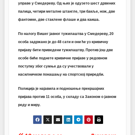
управе у Смедереву. Од њих је одузето шест дрвених
палица, четири металне штангле, три бакље, нож, две
фантомке, две стаклене флаше и два каиша.
По налогу Вишег јавног тужилаштва у Смедереву, 20
особа задржано је до 48 сати и они ће уз кривичну
пријаву бити приведени тужилаштву. Против још две
особе биће поднете кривичне пријаве у редовном
поступку због сумње да су учествовали у
насилничком понашању на спортској приредби.
Полиција је најавила и подношење прекршајних
пријава против 11 особа, у складу са Законом о јавном
реду и миру.