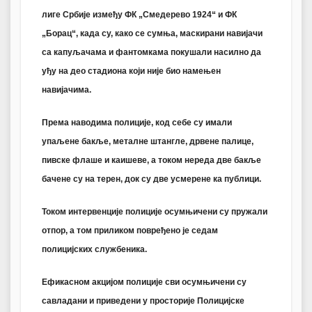
лиге Србије између ФК „Смедерево 1924“ и ФК
„Борац“, када су, како се сумња, маскирани навијачи
са капуљачама и фантомкама покушали насилно да
уђу на део стадиона који није био намењен
навијачима.
Према наводима полиције, код себе су имали
упаљене бакље, металне штангле, дрвене палице,
пивске флаше и каишеве, а током нереда две бакље
бачене су на терен, док су две усмерене ка публици.
Током интервенције полиције осумњичени су пружали
отпор, а том приликом повређено је седам
полицијских службеника.
Ефикасном акцијом полиције сви осумњичени су
савладани и приведени у просторије Полицијске