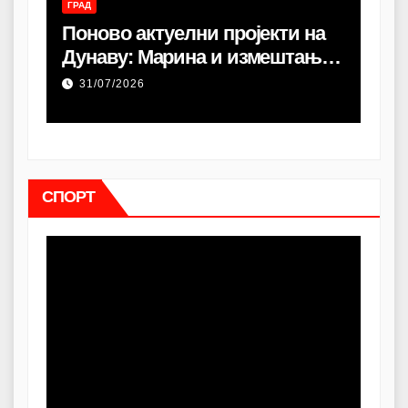
ГРАД
ГРАД
Поново актуелни пројекти на
Ре
и
Дунаву: Марина и измештање
ди
з
луке
Уру
31/07/2026
30
сме
СПОРТ