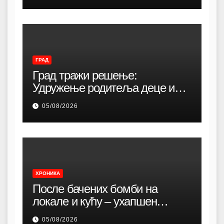
ГРАД
Град тражи решење:
Удружење родитеља деце и
омладине са хендикепом без
05/08/2026
просторија већ 12 година
ХРОНИКА
После бачених бомби на
локале и кућу – ухапшен
осумњичени организатор (20)
05/08/2026