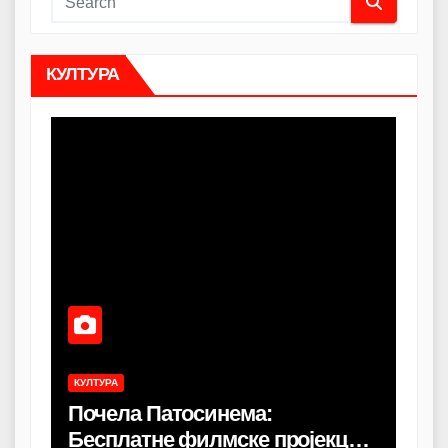
КУЛТУРА
КУЛТУРА
КУЛТ
Почела Патосинема:
„Би
Бесплатне филмске пројекције
зај