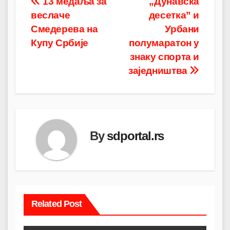
Post
13 медаља за
„Дунавска
веслаче
десетка” и
navigation
Смедерева на
Урбани
Купу Србије
полумаратон у
знаку спорта и
заједништва
By
sdportal.rs
Related Post