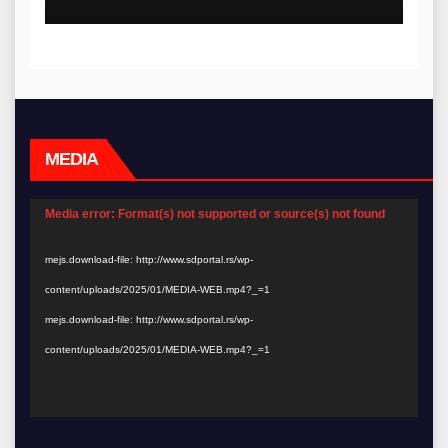
MEDIA
Video
Media error: Format(s) not supported or source(s) not found
Player
mejs.download-file: http://www.sdportal.rs/wp-
content/uploads/2025/01/MEDIA-WEB.mp4?_=1
mejs.download-file: http://www.sdportal.rs/wp-
content/uploads/2025/01/MEDIA-WEB.mp4?_=1