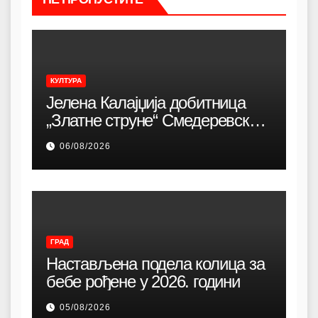
КУЛТУРА
Јелена Калајџија добитница
„Златне струне“ Смедеревске
песничке јесени
06/08/2026
ГРАД
Настављена подела колица за
бебе рођене у 2026. години
05/08/2026