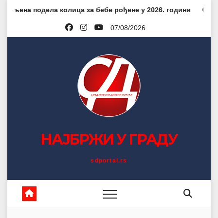
Skip
ела колица за бебе рођене у 2026. години
Град тражи 
to
07/08/2026
content
НАЈБРЖИ У ГРАДУ
sdportal.rs