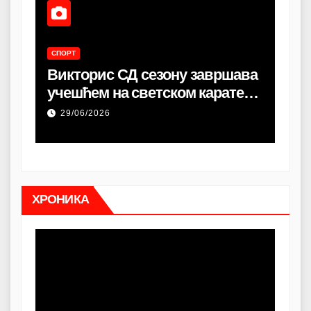
СПОРТ
СПО
Викторис СД сезону завршава
Ла
Два
учешћем на светском карате
Срб
чан
кампу
осв
29/06/2026
23
ХРОНИКА