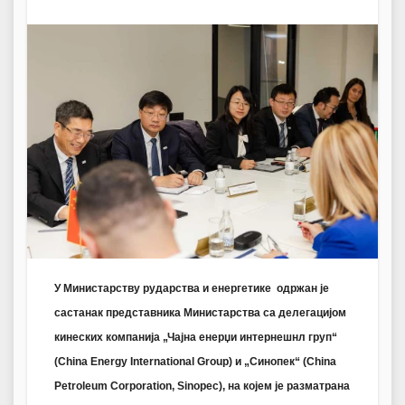
У Министарству рударства и енергетике одржан је
састанак представника Министарства са делегацијом
кинеских компанија
„
Чајна енерџи интернешнл груп“
(China Energy International Group)
и
„Синопек“ (China
Petroleum Corporation, Sinopec)
,
на којем је разматрана