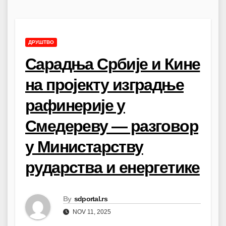
ДРУШТВО
Сарадња Србије и Кине
на пројекту изградње
рафинерије у
Смедереву — разговор
у Министарству
рударства и енергетике
By
sdportal.rs
NOV 11, 2025