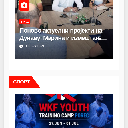
ГРАД
ГРАД
Поново актуелни пројекти на
Ре
и
Дунаву: Марина и измештање
ди
з
луке
Уру
31/07/2026
30
сме
СПОРТ