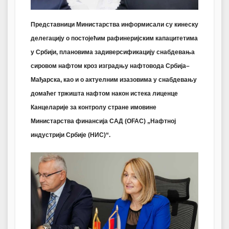
Представници Министарства информисали су кинеску
делегацију о постојећим
рафинеријским капацитетима
у Србији
,
плановима за
диверсификацију снабдевања
сировом нафтом
кроз изградњу нафтовода Србија–
Мађарска, као и о актуелним изазовима у снабдевању
домаћег тржишта нафтом након истека лиценце
Канцеларије за контролу стране имовине
Министарства финансија САД (OFAC) „Нафтној
индустрији Србије (НИС)“.