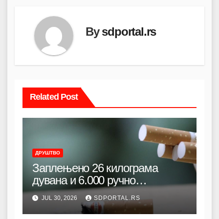
By
sdportal.rs
Related Post
ДРУШТВО
Заплењено 26 килограма
дувана и 6.000 ручно
прављених цигарета код
JUL 30, 2026
SDPORTAL.RS
Зелене пијаце