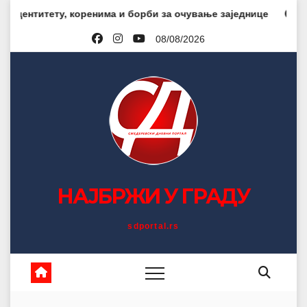
Skip
коренима и борби за очување заједнице
Јелена Калајџи
to
08/08/2026
content
НАЈБРЖИ У ГРАДУ
sdportal.rs