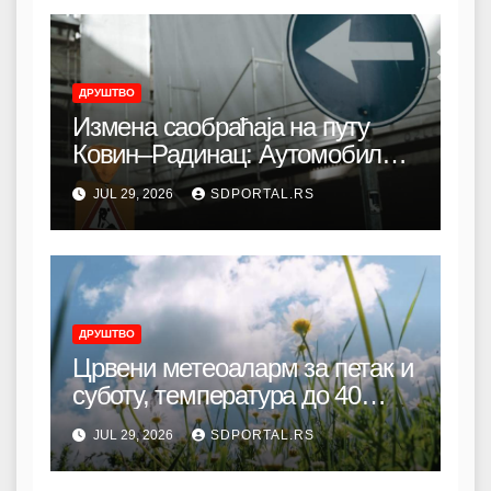
ДРУШТВО
Измена саобраћаја на путу
Ковин–Радинац: Аутомобили
се преусмеравају кроз град
JUL 29, 2026
SDPORTAL.RS
ДРУШТВО
Црвени метеоаларм за петак и
суботу, температура до 40
степени
JUL 29, 2026
SDPORTAL.RS