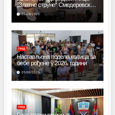
„Златне струне“ Смедеревске
песничке јесени
06/08/2026
ГРАД
Настављена подела колица за
бебе рођене у 2026. години
05/08/2026
ГРАД
Град тражи решење: