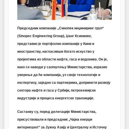
Председник компаније
„Синопек инџиниринг груп“
(Sinopec Engineering Group)
, Џанг Ксинминг,
представио је портфолио компаније у Кини и
иностранству, нагласивши богато искуство у
пројектима из области нафте, гаса и водоника. Он је,
како се наводи у саопштењу Министарства, изразио
уверење да ће компанија, уз своје технологије и
експертизу, заједно са партнерима,
допринети развоју
сектора нафте и гаса у Србији
,
петрохемијске
индустрије и процеса енергетске транзиције.
Састанку су, поред делегације Министарства,
присуствовали и
председник „Чајна енерџи
интернешнл“ за Јужну Азију и Централну и Источну