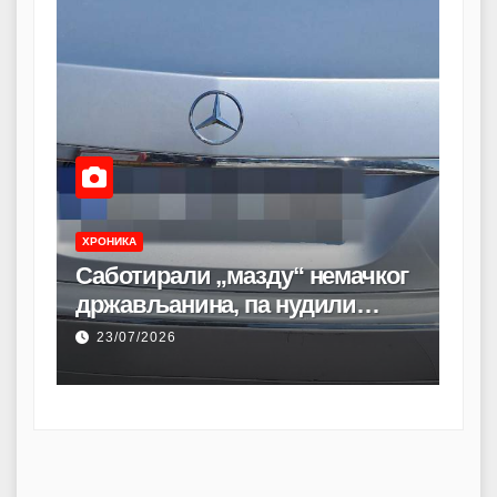
ХРОНИКА
ХРО
Саботирали „мазду“ немачког
Пол
држављанина, па нудили
му
шлеп-службу: ухапшени на
ос
23/07/2026
17
лицу места
уб