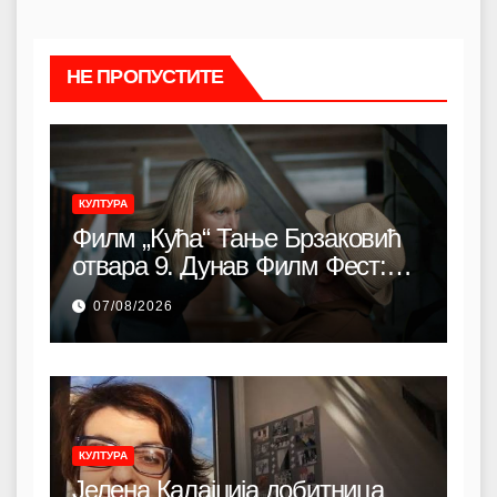
НЕ ПРОПУСТИТЕ
КУЛТУРА
Филм „Кућа“ Тање Брзаковић
отвара 9. Дунав Филм Фест:
Снажна породична драма о
07/08/2026
идентитету, коренима и борби
за очување заједнице
КУЛТУРА
Јелена Калајџија добитница