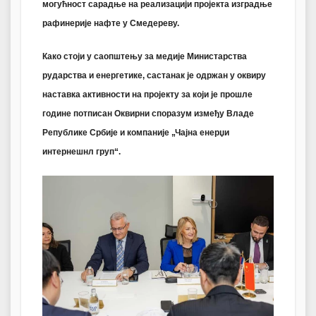
могућност сарадње на реализацији
пројекта изградње
рафинерије нафте у Смедереву
.
Како стоји у саопштењу за медије Министарства
рударства и енергетике, састанак је одржан у оквиру
наставка активности на пројекту за који је прошле
године потписан
Оквирни споразум између Владе
Републике Србије и компаније „Чајна енерџи
интернешнл груп“
.