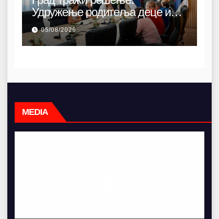
Удружење родитеља деце и
омладине са хендикепом без
05/08/2026
просторија већ 12 година
MEDIA
Video
Player