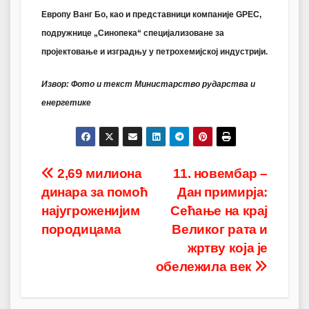
Европу Ванг Бо
, као и представници компаније
GPEC
,
подружнице „Синопека“ специјализоване за
пројектовање и изградњу у петрохемијској индустрији.
Извор: Фото и текст Министарство рударства и
енергетике
Post
2,69 милиона
11. новембар –
динара за помоћ
Дан примирја:
navigation
најугроженијим
Сећање на крај
породицама
Великог рата и
жртву која је
обележила век