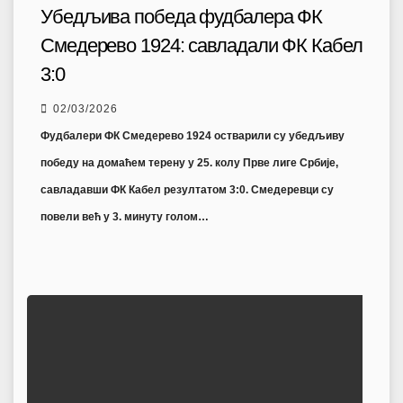
Убедљива победа фудбалера ФК
Смедерево 1924: савладали ФК Кабел
3:0
02/03/2026
Фудбалери ФК Смедерево 1924 остварили су убедљиву
победу на домаћем терену у 25. колу Прве лиге Србије,
савладавши ФК Кабел резултатом 3:0. Смедеревци су
повели већ у 3. минуту голом…