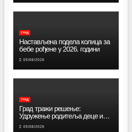
ГРАД
Настављена подела колица за
бебе рођене у 2026. години
05/08/2026
ГРАД
Град тражи решење:
Удружење родитеља деце и
омладине са хендикепом без
05/08/2026
просторија већ 12 година