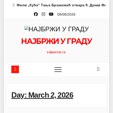
Skip
Филм „Кућа“ Тање Брзаковић отвара 9. Дунав Филм 
to
08/08/2026
content
НАЈБРЖИ У ГРАДУ
sdportal.rs
Day: March 2, 2026