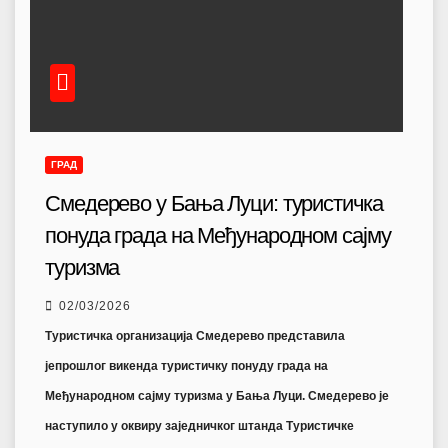
ГРАД
Смедерево у Бања Луци: туристичка
понуда града на Међународном сајму
туризма
02/03/2026
Туристичка организација Смедерево представила
јепрошлог викенда туристичку понуду града на
Међународном сајму туризма у Бања Луци. Смедерево је
наступило у оквиру заједничког штанда Туристичке