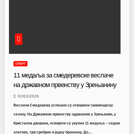
СПОРТ
11 медаља за смедеревске веслаче
на државном првенству у Зрењанину
02/03/2026
Веслачи Смедерева успешно су отворили такмичарску
сезону. На Државном првенству одржаном у Зрењанин, у
Кристална дворана, освојили су укупно 11 медаља – седам
златних, три сребрне и једну бронзану. До…