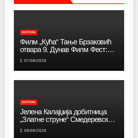
КУЛТУРА
Филм „Кућа“ Тање Брзаковић
отвара 9. Дунав Филм Фест:
Снажна породична драма о
07/08/2026
идентитету, коренима и борби
за очување заједнице
КУЛТУРА
Јелена Калајџија добитница
„Златне струне“ Смедеревске
песничке јесени
06/08/2026