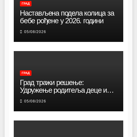
ГРАД
Настављена подела колица за
бебе рођене у 2026. години
05/08/2026
ГРАД
Град тражи решење:
Удружење родитеља деце и
омладине са хендикепом без
05/08/2026
просторија већ 12 година