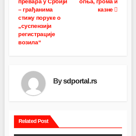
превара у Србији
огња, грома и
– грађанима
казне
стижу поруке о
„суспензији
регистрације
возила“
By
sdportal.rs
Related Post