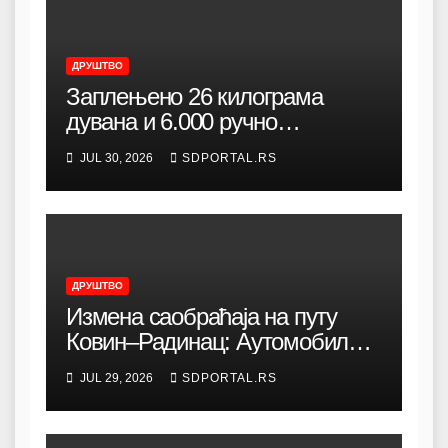
ДРУШТВО
Заплењено 26 килограма
дувана и 6.000 ручно
прављених цигарета код
JUL 30, 2026
SDPORTAL.RS
Зелене пијаце
ДРУШТВО
Измена саобраћаја на путу
Ковин–Радинац: Аутомобили
се преусмеравају кроз град
JUL 29, 2026
SDPORTAL.RS