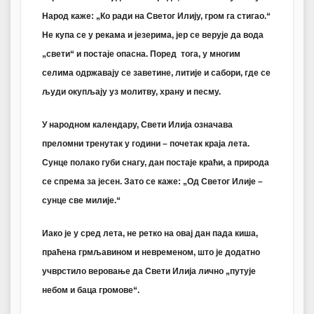
Народ каже: „Ко ради на Светог Илију, гром га стигао.“
Не купа се у рекама и језерима, јер се верује да вода
„свети“ и постаје опасна. Поред тога, у многим
селима одржавају се заветине, литије и сабори, где се
људи окупљају уз молитву, храну и песму.
У народном календару, Свети Илија означава
преломни тренутак у години – почетак краја лета.
Сунце полако губи снагу, дан постаје краћи, а природа
се спрема за јесен. Зато се каже: „
Од Светог Илије –
сунце све милије.
“
Иако је у сред лета, не ретко на овај дан пада киша,
праћена грмљавином и невременом, што је додатно
учврстило веровање да Свети Илија лично „путује
небом и баца громове“.