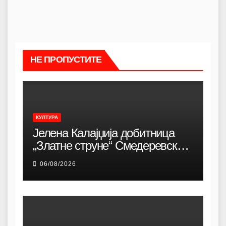
НЕ ПРОПУСТИТЕ
КУЛТУРА
Јелена Калајџија добитница
„Златне струне“ Смедеревске
песничке јесени
06/08/2026