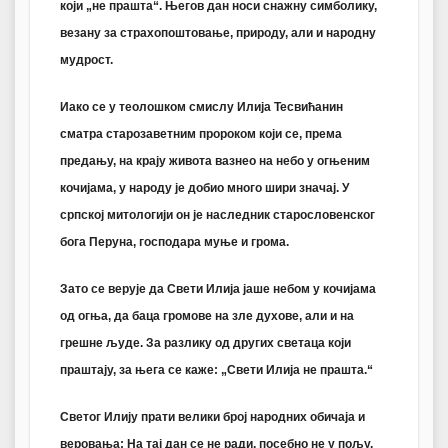
који „не прашта“. Његов дан носи снажну симболику,
везану за страхопоштовање, природу, али и народну
мудрост.
Иако се у теолошком смислу Илија Тесвићанин
сматра старозаветним пророком који се, према
предању, на крају живота вазнео на небо у огњеним
кочијама, у народу је добио много шири значај. У
српској митологији он је
наследник старословенског
бога Перуна
, господара муње и грома.
Зато се верује да Свети Илија
јаше небом у кочијама
од огња
, да баца громове на зле духове, али и на
грешне људе. За разлику од других светаца који
праштају, за њега се каже: „
Свети Илија не прашта.
“
Светог Илију прати велики број народних обичаја и
веровања: На тај дан се
не ради
, посебно не у пољу.