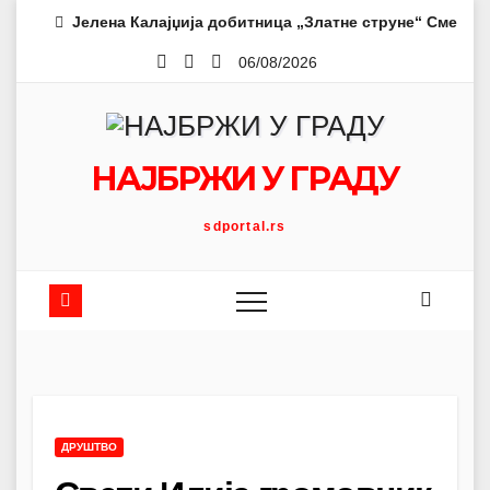
Skip
Јелена Калајџија добитница „Златне струне“ Смедер
to
06/08/2026
content
НАЈБРЖИ У ГРАДУ
sdportal.rs
ДРУШТВО