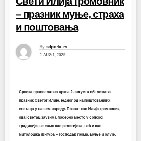
Свети Илија громовник
– празник муње, страха
и поштовања
By
sdportal.rs
AUG 1, 2025
Српска православна црква 2. августа обележава
празник Светог Илије, једног од најпоштованијих
светаца у нашем народу. Познат као
Илија громовник
,
овај светац заузима посебно место у српској
традицији, не само као религијска, већ и као
митолошка фигура – господар грома, муње и олује,