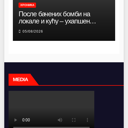
ХРОНИКА
После бачених бомби на
локале и кућу – ухапшен
осумњичени организатор (20)
05/08/2026
MEDIA