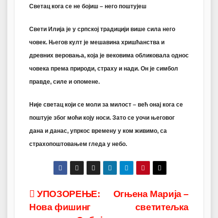
Светац кога се не бојиш – него поштујеш
Свети Илија је у српској традицији више сила него
човек. Његов култ је мешавина хришћанства и
древних веровања, која је вековима обликовала однос
човека према природи, страху и нади. Он је симбол
правде, силе и опомене.
Није светац који се моли за милост – већ онај кога се
поштује због моћи коју носи. Зато се уочи његовог
дана и данас, упркос времену у ком живимо, са
страхопоштовањем гледа у небо.
Post
УПОЗОРЕЊЕ:
Огњена Марија –
Нова фишинг
светитељкa
navigation