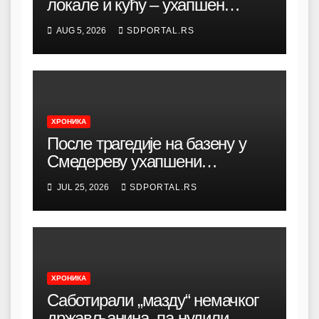
локале и кућу – ухапшен
осумњичени организатор (20)
AUG 5, 2026
SDPORTAL.RS
ХРОНИКА
После трагедије на базену у
Смедереву ухапшени
одговорни у аква парку и
JUL 25, 2026
SDPORTAL.RS
спасилац
ХРОНИКА
Саботирали „мазду“ немачког
држављанина, па нудили