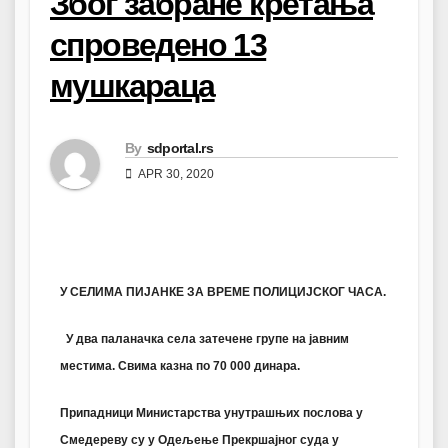
Због забране кретања
спроведено 13
мушкараца
By
sdportal.rs
APR 30, 2020
У СЕЛИМА ПИЈАНКЕ ЗА ВРЕМЕ ПОЛИЦИЈСКОГ ЧАСА.
У два паланачка села затечене групе на јавним
местима. Свима казна по 70 000 динара.
Припадници Министарства унутрашњих послова у
Смедереву су у Одељење Прекршајног суда у