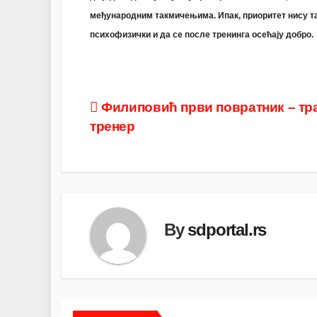
међународним такмичењима. Ипак, приоритет нису та
психофизички и да се после тренинга осећају добро.
Post
Филиповић први повратник – тр
тренер
navigation
By
sdportal.rs