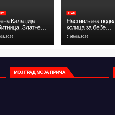
УРА
ГРАД
ена Калајџија
Настављена поде
битница „Златне
колица за бебе
руне“ Смедеревске
рођене у 2026. год
/08/2026
05/08/2026
ничке јесени
МОЈ ГРАД МОЈА ПРИЧА