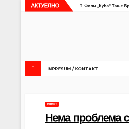
Skip
АКТУЕЛНО
Филм „Кућа“ Тање Бр
to
content
INPRESUM / KONTAKT
СПОРТ
Нема проблема с