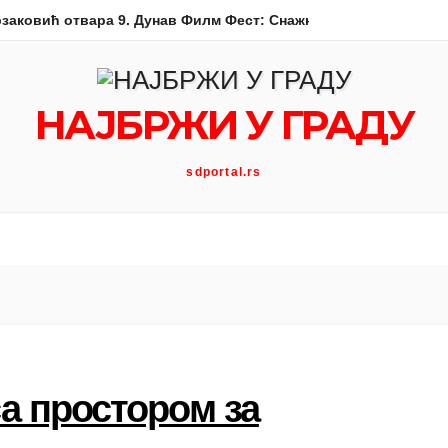
заковић отвара 9. Дунав Филм Фест: Снажна породична драма 
НАЈБРЖИ У ГРАДУ
sdportal.rs
а простором за