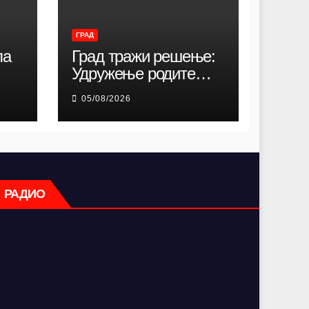
ГРАД
ла
Град тражи решење:
Удружење родитеља
ини
деце и омладине са
05/08/2026
хендикепом без
просторија већ 12
година
РАДИО