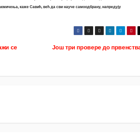
кмичења, каже Савић, већ да сви науче самоодбрану, напредују
ажи се
Још три провере до првенств