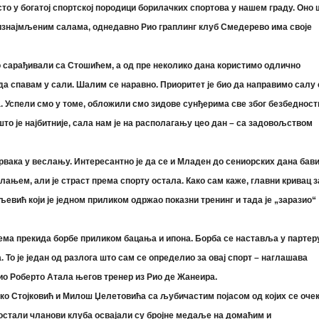
сто у богатој спортској породици борилачких спортова у нашем граду. Оно 
у изнајмљеним салама, однедавно Рио граплинг клуб Смедерево има своје
о сарађивали са Стошићем, а од пре неколико дана користимо одлично
 да спавам у сали. Шалим се наравно. Приоритет је био да направимо салу 
. Успели смо у томе, обложили смо зидове сунђерима све због безбедност
то је најбитније, сала нам је на располагању цео дан – са задовољством
рвака у веслању. Интересантно је да се и Младен до сениорских дана бав
ањем, али је страст према спорту остала. Како сам каже, главни кривац з
евић који је једном приликом одржао показни тренинг и тада је „заразио“
нема прекида борбе приликом бацања и ипона. Борба се наставља у партер
 То је један од разлога што сам се определио за овај спорт – наглашава
ио Роберто Атала његов тренер из Рио де Жанеира.
о Стојковић и Милош Џелетовића са љубичастим појасом од којих се очек
и остали чланови клуба освајали су бројне медаље на домаћим и