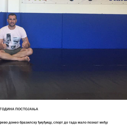
Т ГОДИНА ПОСТОЈАЊА
рево донео бразилску ђиуђицу, спорт до тада мало познат међу