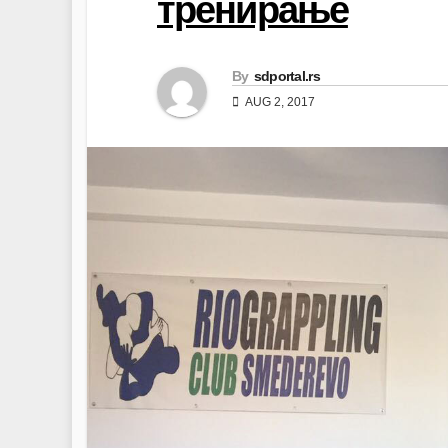
тренирање
By
sdportal.rs
AUG 2, 2017