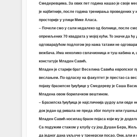
Смедеревцима. За ових пет година нашао је своје ме
је најбитније, после година тренирања проведених 
просторије у улици Мике Аласа.
– Почели смо у сали недалеко од болнице, после см
опремљених 70 квадрата у мојој кући. То значи да ћу
одговарајућом подлогом јер нама татами не одговара
вежбача. Има неколико свлачионица и туш кабина и, ш
констатује Младен Савић.
Младен је старији брат Веселина Савића европског п
веслањем. По одласку на факултет је престао са весл
појаву бразилске ђиуђице у Смедереву је Саша Васиљ
Младена овом борилачком вештином.
– Бразилска ђиуђица је најсличнија џудоу али овде 
док један од ривала не преда због полуге или гушења.
Младен Савић носилац браон појаса који му је додел
Са подужим стажoм у клубу су још Душан Бера, Жељк
да једног дана укључе у тренерски посао. Они, али 