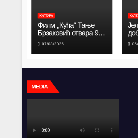
КУЛТУРА
КУЛТ
Филм „Кућа“ Тање
Јел
Брзаковић отвара 9.
до
Дунав Филм Фест:
ст
07/08/2026
06
Снажна породична
пес
драма о идентитету,
коренима и борби за
очување заједнице
MEDIA