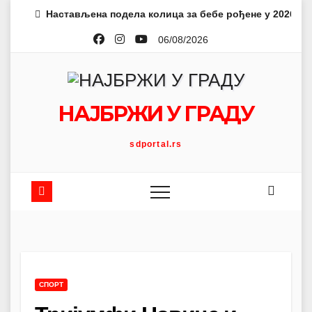
Skip
Настављена подела колица за бебе рођене у 2026. г
to
06/08/2026
content
НАЈБРЖИ У ГРАДУ
sdportal.rs
СПОРТ