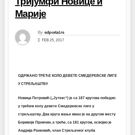
Тријумфи Новице и
Марије
By
sdportal.rs
FEB 25, 2017
ОДРЖАНО ТРЕЋЕ КОЛО ДЕВЕТЕ СМЕДЕРЕВСКЕ ЛИГЕ
У СТРЕЉАШТВУ
Новица Петровић („Јутекс“) је са 187 кругова победио
у трећем колу девете Смедеревске лиге у
стрељаштву. Два круга мање имао је на другом месту
Боривоје Провчин, а треће, са 181 кругом, освојио је
Андрија Ранковић, члан Стрељачког клуба