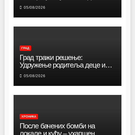
05/08/2026
ГРАД
Град тражи решење:
Удружење родитеља деце и
омладине са хендикепом без
05/08/2026
просторија већ 12 година
ХРОНИКА
После бачених бомби на
локале и кућу – ухапшен