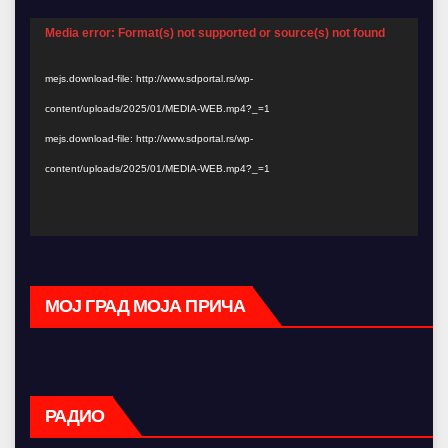
Video
Media error: Format(s) not supported or source(s) not found
Player
mejs.download-file: http://www.sdportal.rs/wp-
content/uploads/2025/01/MEDIA-WEB.mp4?_=1
mejs.download-file: http://www.sdportal.rs/wp-
content/uploads/2025/01/MEDIA-WEB.mp4?_=1
МОЈ ГРАД МОЈА ПРИЧА
РАДИО