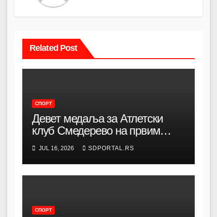
Related Post
СПОРТ
Девет медаља за Атлетски
клуб Смедерево на првим
Балканским дечјим атлетским
JUL 16, 2026
SDPORTAL.RS
играма
СПОРТ