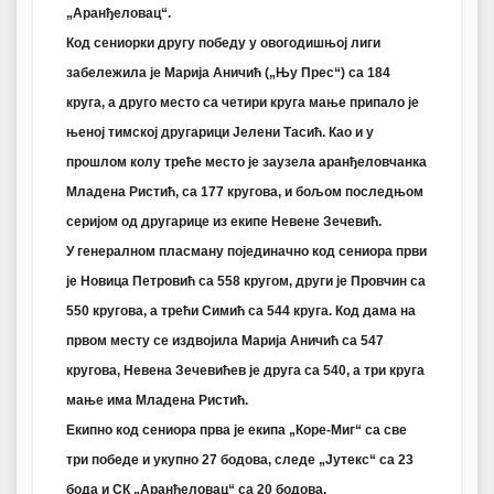
„Аранђеловац“.
Код сениорки другу победу у овогодишњој лиги
забележила је Марија Аничић („Њу Прес“) са 184
круга, а друго место са четири круга мање припало је
њеној тимској другарици Јелени Тасић. Као и у
прошлом колу треће место је заузела аранђеловчанка
Младена Ристић, са 177 кругова, и бољом последњом
серијом од другарице из екипе Невене Зечевић.
У генералном пласману појединачно код сениора први
је Новица Петровић са 558 кругом, други је Провчин са
550 кругова, а трећи Симић са 544 круга. Код дама на
првом месту се издвојила Марија Аничић са 547
кругова, Невена Зечевићев је друга са 540, а три круга
мање има Младена Ристић.
Екипно код сениора прва је екипа „Коре-Миг“ са све
три победе и укупно 27 бодова, следе „Јутекс“ са 23
бода и СК „Аранђеловац“ са 20 бодова.