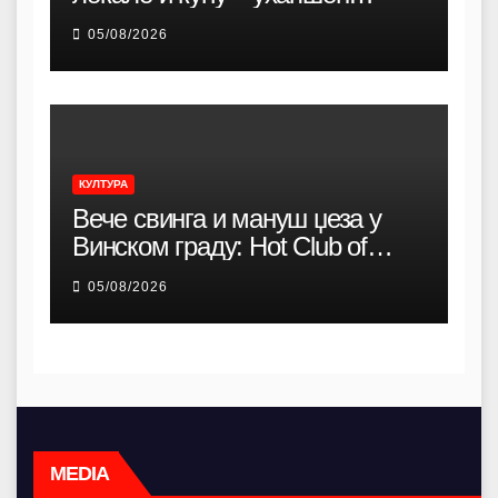
осумњичени организатор (20)
05/08/2026
КУЛТУРА
Вече свинга и мануш џеза у
Винском граду: Hot Club of
Belgrade наступа у Смедереву
05/08/2026
MEDIA