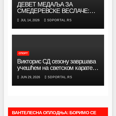
ДЕВЕТ МЕДАЉА ЗА
СМЕДЕРЕВСКЕ ВЕСЛАЧЕ:
Два државна шампиона и
JUL 14, 2026
SDPORTAL.RS
одличан наступ на Палићу
СПОРТ
Викторис СД сезону завршава
учешћем на светском карате
кампу
JUN 29, 2026
SDPORTAL.RS
ВАНТЕЛЕСНА ОПЛОДЊА: БОРИМО СЕ