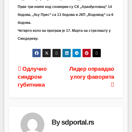
Прве три екипе код сениорки су СК „Аранђеловац“ 14
бодова, „Њу Прес“ са 13 бодова и ЈКП „Водовод“ са 6
бодова.
Четврто коло на програм је 17. Марта на стрелишту у
Смедереву.
Post
Одлучио
Лидер оправдао
синдром
улогу фаворита
navigation
губитника
By
sdportal.rs