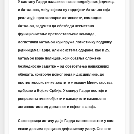
У саставу Гарде налази се више подређених јединица
и батаљона, међу којима су гардијски батаљон који
реализује протоколарне активности, командни
батаљон, задужен да обезбеди несметано
функционисање претпостављене команде,
логистички батаљон који пружа логистичку подршку
јединицама Гарде, али и система одбране, као и 25.
батаљон војне полиције, који обавља сложене
безбедносне задатке – од обезбеђења најважнијих
објеката, контроле војног реда и дисциплине, до
противтерористичке заштите у оквиру Министарства
одбране и Војске Србије. У оквиру Гарде постоје и
репрезентативни објекти и капацитети намењени
активностима од државног и војног значаја.
Саговорници истичу да је Гарда сложен систем у ком
сваки део има прецизно дефинисану улогу. Све што