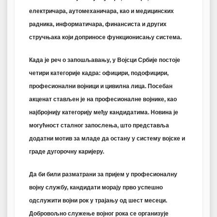
електричара, аутомеханичара, као и медицинских
радника, информатичара, финансиста и других
стручњака који доприносе функционисању система.
Када је реч о запошљавању, у Војсци Србије постоје
четири категорије кадра: официри, подофицири,
професионални војници и цивилна лица. Посебан
акценат стављен је на професионалне војнике, као
најбројнију категорију међу кандидатима. Новина је
могућност сталног запослења, што представља
додатни мотив за младе да остану у систему војске и
граде дугорочну каријеру.
Да би били разматрани за пријем у професионалну
војну службу, кандидати морају прво успешно
одслужити војни рок у трајању од шест месеци.
Добровољно служење војног рока се организује