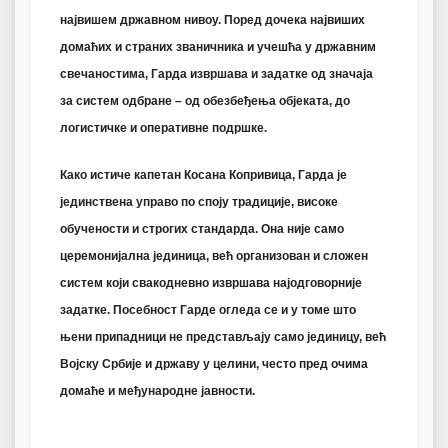
највишем државном нивоу. Поред дочека највиших
домаћих и страних званичника и учешћа у државним
свечаностима, Гарда извршава и задатке од значаја
за систем одбране – од обезбеђења објеката, до
логистичке и оперативне подршке.
Како истиче капетан Косана Копривица, Гарда је
јединствена управо по споју традиције, високе
обучености и строгих стандарда. Она није само
церемонијална јединица, већ организован и сложен
систем који свакодневно извршава најодговорније
задатке. Посебност Гарде огледа се и у томе што
њени припадници не представљају само јединицу, већ
Војску Србије и државу у целини, често пред очима
домаће и међународне јавности.