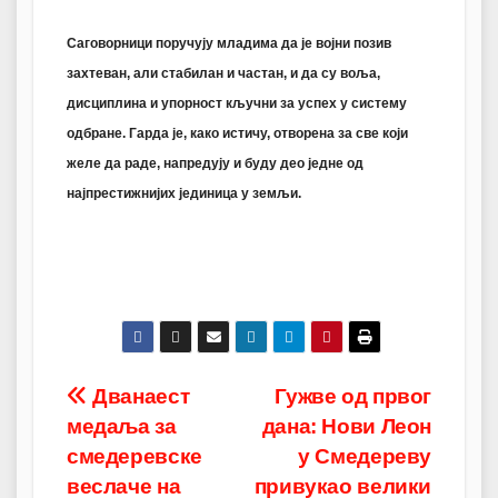
Саговорници поручују младима да је војни позив
захтеван, али стабилан и частан, и да су воља,
дисциплина и упорност кључни за успех у систему
одбране. Гарда је, како истичу, отворена за све који
желе да раде, напредују и буду део једне од
најпрестижнијих јединица у земљи.
Post
Дванаест
Гужве од првог
медаља за
дана: Нови Леон
navigation
смедеревске
у Смедереву
веслаче на
привукао велики