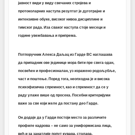
јавност види у виду свечаних стројева и
протоколарних наступа резултат је дуготрајне и
интензивне обуке, високог нивоа дисциплине и
тимског рада. Иза сваког наступа стоје месеци и
године увежбавања и припрема.
Потпоручник Алекса Даљац из Гарде ВС наглашава
да припадник ове јединице мора бити пре свега одан,
посвећен и професионалан, уз изражено родољубље,
част и поштење. Поред тога, неопходна је и висока
психофизичка спремност, као и спремност да се у
раду улаже више од просека. Посебни критеријуми
важе за све који желе да постану део Гарде.
Он додаје да у Гарди постоји место за различите
профиле кадрова – не само за униформисана лица,
већ и за занатлије попут кувара, столара,