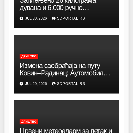
Заплењено 26 килограма
дувана и 6.000 ручно
прављених цигарета код
JUL 30, 2026
SDPORTAL.RS
Зелене пијаце
ДРУШТВО
Измена саобраћаја на путу
Ковин–Радинац: Аутомобили
се преусмеравају кроз град
JUL 29, 2026
SDPORTAL.RS
ДРУШТВО
Црвени метеоаларм за петак и