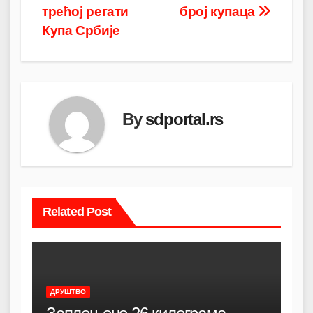
трећој регати
број купаца
Купа Србије
By
sdportal.rs
Related Post
ДРУШТВО