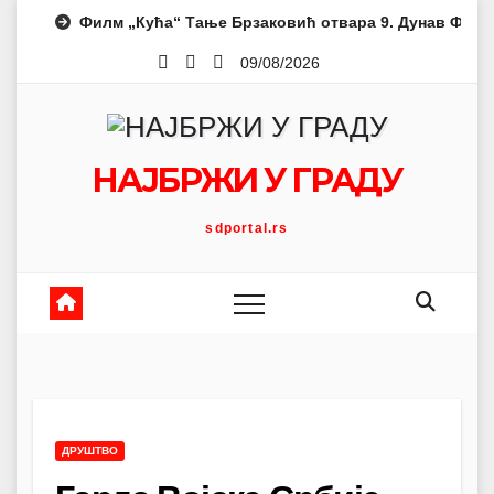
Skip
Филм „Кућа“ Тање Брзаковић отвара 9. Дунав Филм 
to
09/08/2026
content
НАЈБРЖИ У ГРАДУ
sdportal.rs
ДРУШТВО