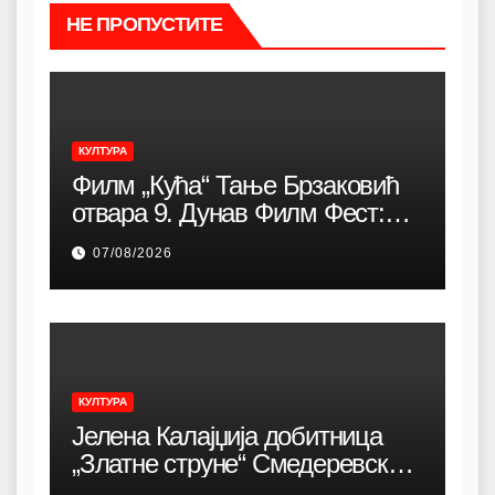
НЕ ПРОПУСТИТЕ
КУЛТУРА
Филм „Кућа“ Тање Брзаковић
отвара 9. Дунав Филм Фест:
Снажна породична драма о
07/08/2026
идентитету, коренима и борби
за очување заједнице
КУЛТУРА
Јелена Калајџија добитница
„Златне струне“ Смедеревске
песничке јесени