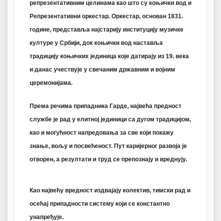
репрезентативним целинама као што су коњички вод и
Репрезентативни оркестар. Оркестар, основан 1831.
године, представља најстарију институцију музичке
културе у Србији, док коњички вод наставља
традицију коњичких јединица које датирају из 19. века
и данас учествује у свечаним државним и војним
церемонијама.
Према речима припадника Гарде, највећа предност
службе је рад у елитној јединици са дугом традицијом,
као и могућност напредовања за све који покажу
знање, вољу и посвећеност. Пут каријерног развоја је
отворен, а резултати и труд се препознају и вреднују.
Као највећу вредност издвајају колектив, тимски рад и
осећај припадности систему који се константно
унапређује.