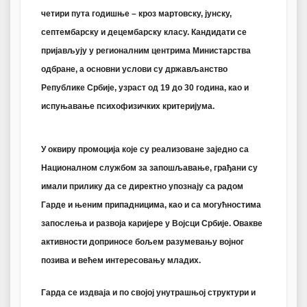
четири пута годишње – кроз мартовску, јунску,
септембарску и децембарску класу. Кандидати се
пријављују у регионалним центрима Министарства
одбране, а основни услови су држављанство
Републике Србије, узраст од 19 до 30 година, као и
испуњавање психофизичких критеријума.
У оквиру промоција које су реализоване заједно са
Националном службом за запошљавање, грађани су
имали прилику да се директно упознају са радом
Гарде и њеним припадницима, као и са могућностима
запослења и развоја каријере у Војсци Србије. Овакве
активности доприносе бољем разумевању војног
позива и већем интересовању младих.
Гарда се издваја и по својој унутрашњој структури и