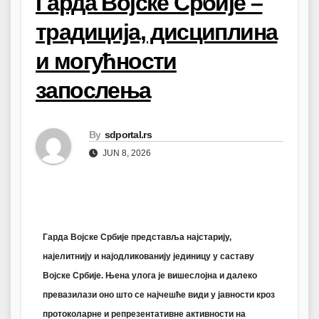
Гарда Војске Србије –
традиција, дисциплина
и могућности
запослења
By
sdportal.rs
JUN 8, 2026
Гарда Војске Србије представља најстарију,
најелитнију и најодликованију јединицу у саставу
Војске Србије. Њена улога је вишеслојна и далеко
превазилази оно што се најчешће види у јавности кроз
протоколарне и репрезентативне активности на