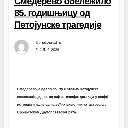
Смедерево обележило
85. годишњицу од
Петојунске трагедије
By
sdportal.rs
JUN 6, 2026
Смедерево је одало пошту жртвама Петојунске
експлозије, једног од најтрагичнијих догађаја у својој
историји и једне од највећих цивилних катастрофа у
Србији током Другог светског рата.