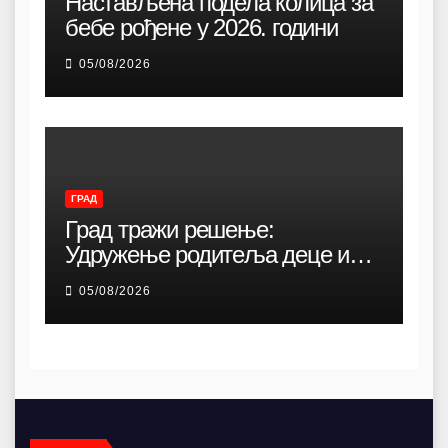
Настављена подела колица за
бебе рођене у 2026. години
05/08/2026
ГРАД
Град тражи решење:
Удружење родитеља деце и
омладине са хендикепом без
05/08/2026
просторија већ 12 година