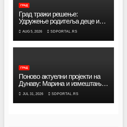
ГРАД
Град тражи решење:
Удружење родитеља деце и
омладине са хендикепом без
AUG 5, 2026
SDPORTAL.RS
просторија већ 12 година
ГРАД
Поново актуелни пројекти на
Дунаву: Марина и измештање
луке
JUL 31, 2026
SDPORTAL.RS