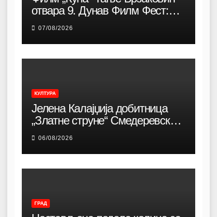
отвара 9. Дунав Филм Фест:
Снажна породична драма о
07/08/2026
идентитету, коренима и борби
за очување заједнице
КУЛТУРА
Јелена Калајџија добитница
„Златне струне“ Смедеревске
песничке јесени
06/08/2026
ГРАД