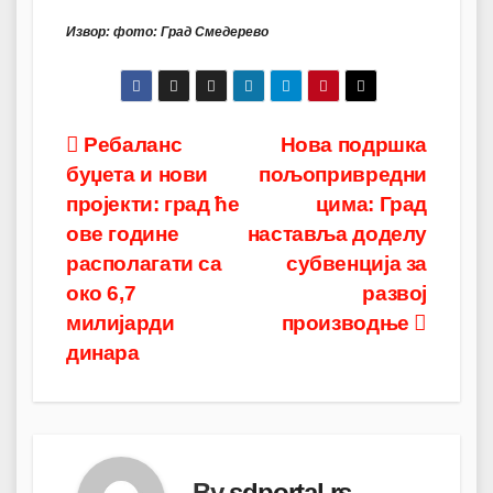
Извор: фото: Град Смедерево
Post
Ребаланс
Нова подршка
буџета и нови
пољопривредни
navigation
пројекти: град ће
цима: Град
ове године
наставља доделу
располагати са
субвенција за
око 6,7
развој
милијарди
производње
динара
By
sdportal.rs