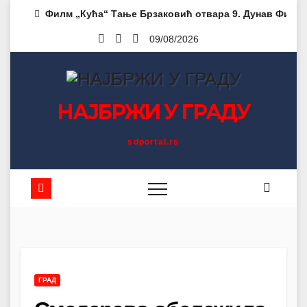
Skip
Филм „Кућа“ Тање Брзаковић отвара 9. Дунав Филм 
to
09/08/2026
content
НАЈБРЖИ У ГРАДУ
sdportal.rs
ГРАД