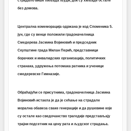
страдало више хиљада људи, док су хиљаде остале
без домова.
Централна комеморација одржана је код Споменика 5.
јун, где су венце положили градоначелница
Смедерева Јасмина Војиновић и председник
Скупштине града Милан Перић, представници
борачких и инвалидских организација, политичких
странака, удружења потомака ратника и ученици
смедеревске Гимназије.
Обраћајући се присутнима, градоначелница Јасмина
Војиновић истакла је да је сећање на страдале
морална обавеза сваке генерације и да рушевине које
су остале као сведочанство трагедије представљају
трајни подсетник на цену рата и људског страдања.