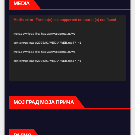
MEDIA
Video
Media error: Format(s) not supported or source(s) not found
Player
mejs.download-file: http://www.sdportal.rs/wp-
content/uploads/2025/01/MEDIA-WEB.mp4?_=1
mejs.download-file: http://www.sdportal.rs/wp-
content/uploads/2025/01/MEDIA-WEB.mp4?_=1
МОЈ ГРАД МОЈА ПРИЧА