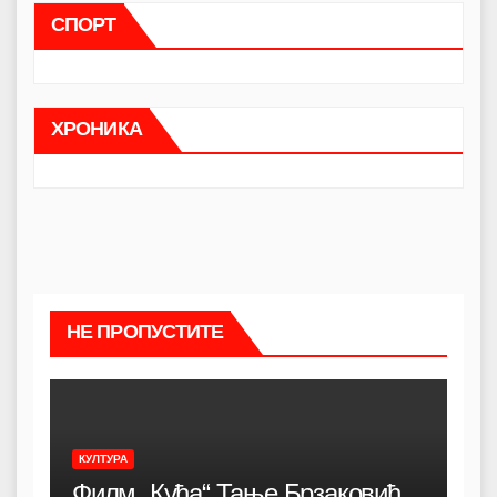
СПОРТ
ХРОНИКА
НЕ ПРОПУСТИТЕ
КУЛТУРА
Филм „Кућа“ Тање Брзаковић