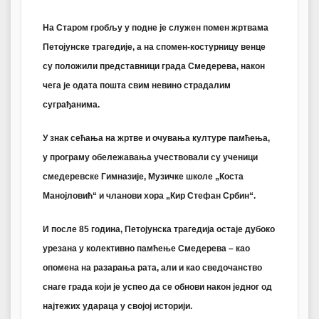
На Старом гробљу у подне је служен помен жртвама
Петојунске трагедије, а на спомен-костурницу венце
су положили представници града Смедерева, након
чега је одата пошта свим невино страдалим
суграђанима.
У знак сећања на жртве и очувања културе памћења,
у програму обележавања учествовали су ученици
смедеревске Гимназије, Музичке школе „Коста
Манојловић“ и чланови хора „Кир Стефан Србин“.
И после 85 година, Петојунска трагедија остаје дубоко
урезана у колективно памћење Смедерева – као
опомена на разарања рата, али и као сведочанство
снаге града који је успео да се обнови након једног од
најтежих удараца у својој историји.