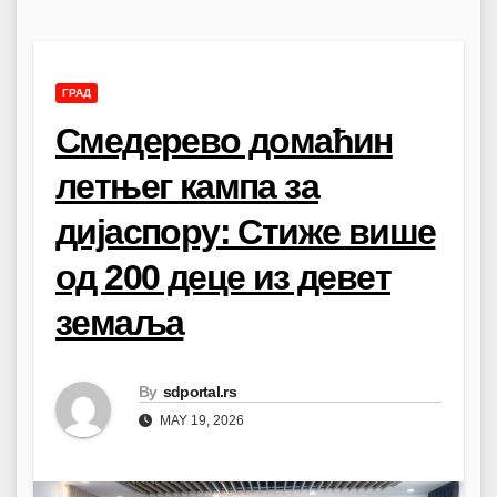
ГРАД
Смедерево домаћин
летњег кампа за
дијаспору: Стиже више
од 200 деце из девет
земаља
By
sdportal.rs
MAY 19, 2026