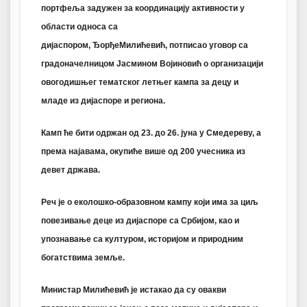
портфеља задужен за координацију активности у
области односа са
дијаспором, ЂорђеМилићевић, потписао уговор са
градоначелницом Јасмином Војиновић о организацији
овогодишњег тематског летњег кампа за децу и
младе из дијаспоре и региона.
Камп ће бити одржан од 23. до 26. јуна у Смедереву, а
према најавама, окупиће више од 200 учесника из
девет држава.
Реч је о еколошко-образовном кампу који има за циљ
повезивање деце из дијаспоре са Србијом, као и
упознавање са културом, историјом и природним
богатствима земље.
Министар Милићевић је истакао да су овакви