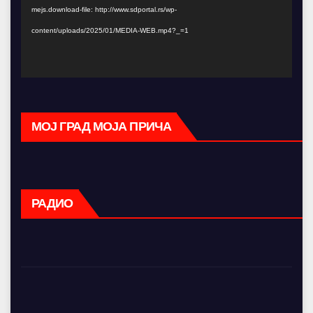
mejs.download-file: http://www.sdportal.rs/wp-
content/uploads/2025/01/MEDIA-WEB.mp4?_=1
МОЈ ГРАД МОЈА ПРИЧА
РАДИО