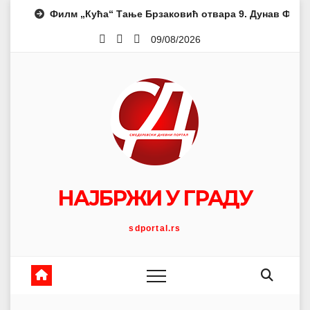
Skip
Филм „Кућа“ Тање Брзаковић отвара 9. Дунав Филм 
to
09/08/2026
content
НАЈБРЖИ У ГРАДУ
sdportal.rs