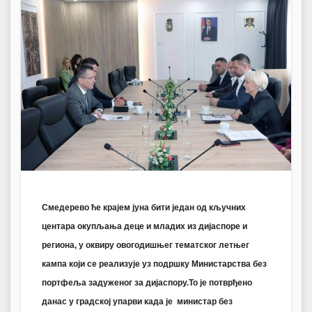
Смедерево ће крајем јуна бити један од кључних
центара окупљања деце и младих из дијаспоре и
региона, у оквиру овогодишњег тематског летњег
кампа који се реализује уз подршку Министарства без
портфеља задуженог за дијаспору.То је потврђено
данас у градској упарви када је министар без