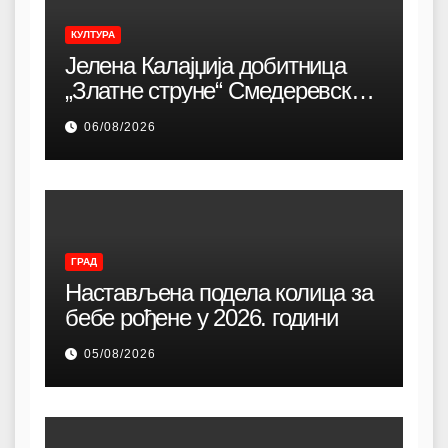
КУЛТУРА
Јелена Калајџија добитница
„Златне струне“ Смедеревске
песничке јесени
06/08/2026
ГРАД
Настављена подела колица за
бебе рођене у 2026. години
05/08/2026