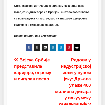
Организатори истичу да је циљ кампа јачање веза
младих из дијаспоре са Србијом, њихово повезивање
са вршњацима из земље, као и стварање дугорочне
културне и образовне сарадње.
Извор: фото:Град Смедерево
Post
Војска Србије
Радови у
представила
индустријској
navigation
каријере, опрему
зони у пуном
и сигуран посао
јеку: Држава
улаже 400
милиона динара
у вакуумску
канализацију у