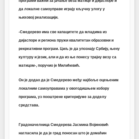
програми важни за јачање веза матице и дијаспоре и
да локалне самоуправе играју кључну улогу у
њиховој реализацији.
-Смедерево има све капацитете да младима из
дијаспоре и региона пружи квалитетан образовни и
рекреативни програм. Циљ је да упознају Србију, њену
културу и језик, али и да из ње понесу трајну везу са
матицом-, поручио је Милићевић.
Он је додао да је Смедерево међу најбоље оцењеним
локалним самоуправама у овогодишњем избору
програма, уз пооштрене критеријуме за доделу
средстава.
Градоначелница Смедерева Јасмина Војиновић
нагласила је да је град поносан што је домаћин