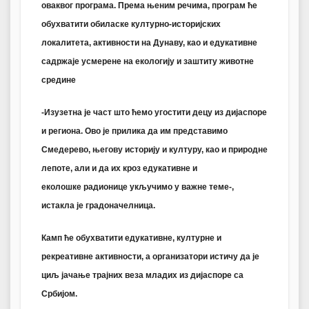
оваквог програма. Према њеним речима, програм ће
обухватити обиласке културно-историјских
локалитета, активности на Дунаву, као и едукативне
садржаје усмерене на екологију и заштиту животне
средине
-Изузетна је част што ћемо угостити децу из дијаспоре
и региона. Ово је прилика да им представимо
Смедерево, његову историју и културу, као и природне
лепоте, али и да их кроз едукативне и
еколошке радионице укључимо у важне теме-,
истакла је градоначелница.
Камп ће обухватити едукативне, културне и
рекреативне активности, а организатори истичу да је
циљ јачање трајних веза младих из дијаспоре са
Србијом.