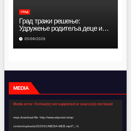
ГРАД
Град тражи решење:
Удружење родитеља деце и
омладине са хендикепом без
05/08/2026
просторија већ 12 година
MEDIA
Video
Media error: Format(s) not supported or source(s) not found
Player
mejs.download-file: http://www.sdportal.rs/wp-
content/uploads/2025/01/MEDIA-WEB.mp4?_=1