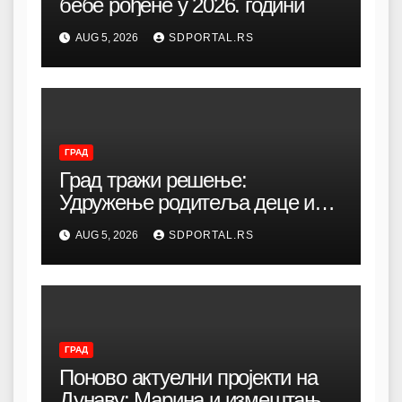
бебе рођене у 2026. години
AUG 5, 2026
SDPORTAL.RS
ГРАД
Град тражи решење:
Удружење родитеља деце и
омладине са хендикепом без
AUG 5, 2026
SDPORTAL.RS
просторија већ 12 година
ГРАД
Поново актуелни пројекти на
Дунаву: Марина и измештање