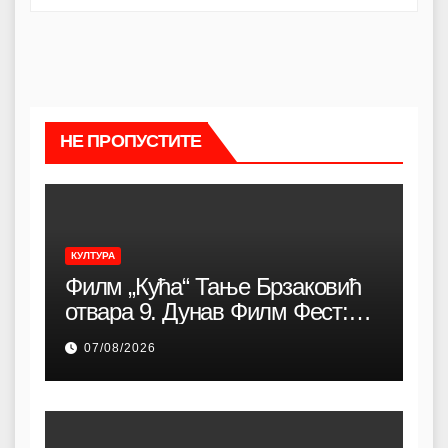
НЕ ПРОПУСТИТЕ
КУЛТУРА
Филм „Кућа“ Тање Брзаковић
отвара 9. Дунав Филм Фест:
Снажна породична драма о
07/08/2026
идентитету, коренима и борби
за очување заједнице