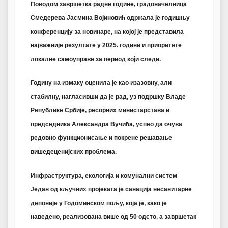
Поводом завршетка радне године, градоначелница
Смедерева Јасмина Војиновић одржала је годишњу
конференцију за новинаре, на којој је представила
најважније резултате у 2025. години и приоритете
локалне самоуправе за период који следи.
Годину на измаку оценила је као изазовну, али
стабилну, нагласивши да је рад, уз подршку Владе
Републике Србије, ресорних министарстава и
председника Александра Вучића, успео да очува
редовно функционисање и покрене решавање
вишедеценијских проблема.
Инфраструктура, екологија и комунални систем
Један од кључних пројеката је санација несанитарне
депоније у Годоминском пољу, која је, како је
наведено, реализована више од 50 одсто, а завршетак