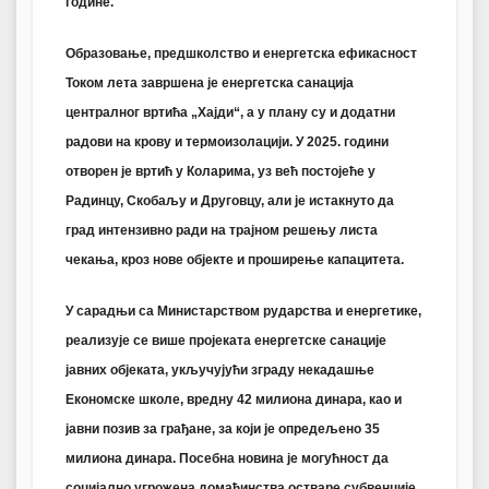
године.
Образовање, предшколство и енергетска ефикасност
Током лета завршена је енергетска санација
централног вртића „Хајди“, а у плану су и додатни
радови на крову и термоизолацији. У 2025. години
отворен је вртић у Коларима, уз већ постојеће у
Радинцу, Скобаљу и Друговцу, али је истакнуто да
град интензивно ради на трајном решењу листа
чекања, кроз нове објекте и проширење капацитета.
У сарадњи са Министарством рударства и енергетике,
реализује се више пројеката енергетске санације
јавних објеката, укључујући зграду некадашње
Економске школе, вредну 42 милиона динара, као и
јавни позив за грађане, за који је опредељено 35
милиона динара. Посебна новина је могућност да
социјално угрожена домаћинства остваре субвенције