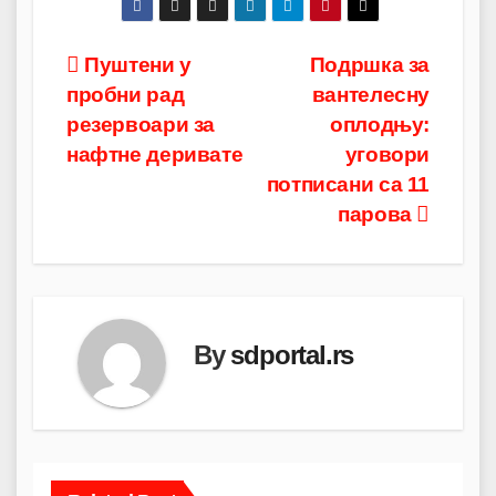
Post
Пуштени у
Подршка за
пробни рад
вантелесну
navigation
резервоари за
оплодњу:
нафтне деривате
уговори
потписани са 11
парова
By
sdportal.rs