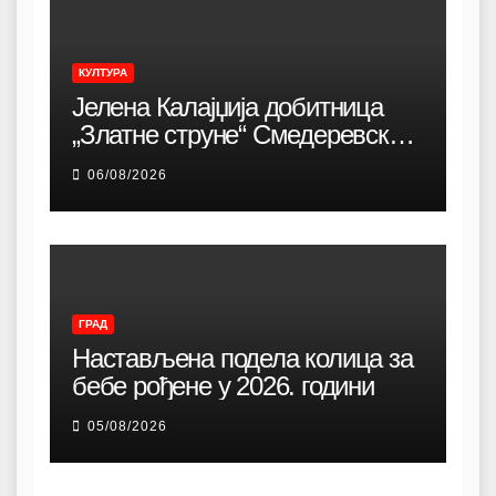
КУЛТУРА
Јелена Калајџија добитница
„Златне струне“ Смедеревске
песничке јесени
06/08/2026
ГРАД
Настављена подела колица за
бебе рођене у 2026. години
05/08/2026