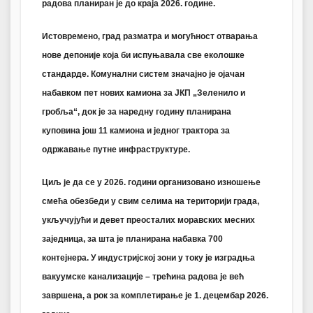
радова планиран је до краја 2026. године.
Истовремено, град разматра и могућност отварања
нове депоније која би испуњавала све еколошке
стандарде. Комунални систем значајно је ојачан
набавком пет нових камиона за ЈКП „Зеленило и
гробља“, док је за наредну годину планирана
куповина још 11 камиона и једног трактора за
одржавање путне инфраструктуре.
Циљ је да се у 2026. години организовано изношење
смећа обезбеди у свим селима на територији града,
укључујући и девет преосталих моравских месних
заједница, за шта је планирана набавка 700
контејнера. У индустријској зони у току је изградња
вакуумске канализације – трећина радова је већ
завршена, а рок за комплетирање је 1. децембар 2026.