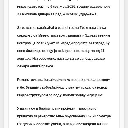
инвалидитетом – у буџету за 2026. годину издвојено је
23 милиона динара за рад њихових удружења.
Здравство, саобраћај и развој града Град наставља
сарадњу са Министарством здравља и Здравственим
центром „Свети Лука“ на изради пројекта за изградњу
нове болнице, за коју је већ купљена парцела од 11
хектара. Истовремено, наставља се запошљавање
лекара опште праксе.
Реконструкција Карађорђеве улице донеће савремену
и безбеднију саобраћајницу у центру града, са новом
инфраструктуром за воду, канализацију и грејање.
У плану су и бројни путни пројекти – кроз јавно-
приватно партнерство биће обухваћено 152 километра
градских и сеоских улица, а већ је обезбеђено 40.000