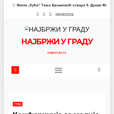
Skip
Филм „Кућа“ Тање Брзаковић отвара 9. Дунав Филм 
to
08/08/2026
content
НАЈБРЖИ У ГРАДУ
sdportal.rs
ГРАД