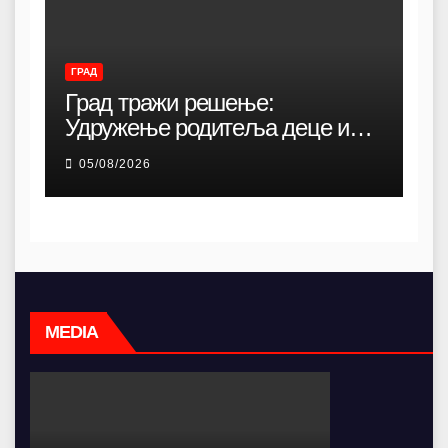
ГРАД
Град тражи решење:
Удружење родитеља деце и
омладине са хендикепом без
05/08/2026
просторија већ 12 година
MEDIA