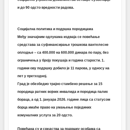
и до 90 одсто вредности радова.
Социјална политика и подршка породицама
Међу значајним одлукама издваја се повећање
средстава за суфинансирање трошкова вантелесне
оплодње – са 400.000 на 600.000 динара по пару, без
ограничења у броју покушаја и година старости. 1.
години ову подршку добило је 11 парова, у односу на
пет у претходној.
Град је обезбедио трајно стамбено решење за 15
породица ратних војних инвалида и породица палих
бораца, а од 1. јануара 2026. године лица са статусом
борца имаће право на умањење појединих
комуналних услуга за 20 одсто.
Повећана су и средства за подршку особама са