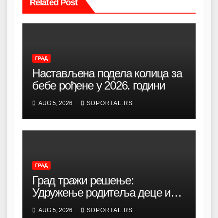
Related Post
ГРАД
Настављена подела колица за
бебе рођене у 2026. години
AUG 5, 2026
SDPORTAL.RS
ГРАД
Град тражи решење:
Удружење родитеља деце и
омладине са хендикепом без
AUG 5, 2026
SDPORTAL.RS
просторија већ 12 година