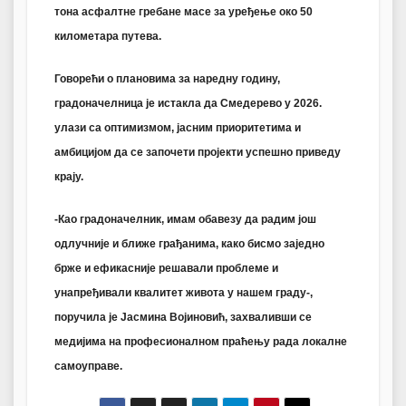
тона асфалтне гребане масе за уређење око 50
километара путева.
Говорећи о плановима за наредну годину,
градоначелница је истакла да Смедерево у 2026.
улази са оптимизмом, јасним приоритетима и
амбицијом да се започети пројекти успешно приведу
крају.
-Као градоначелник, имам обавезу да радим још
одлучније и ближе грађанима, како бисмо заједно
брже и ефикасније решавали проблеме и
унапређивали квалитет живота у нашем граду-,
поручила је Јасмина Војиновић, захваливши се
медијима на професионалном праћењу рада локалне
самоуправе.