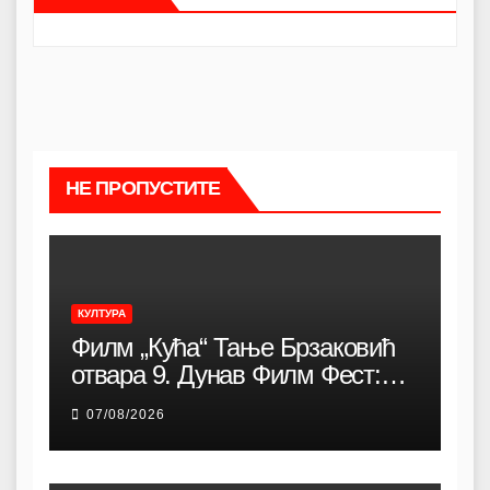
НЕ ПРОПУСТИТЕ
КУЛТУРА
Филм „Кућа“ Тање Брзаковић
отвара 9. Дунав Филм Фест:
Снажна породична драма о
07/08/2026
идентитету, коренима и борби
за очување заједнице